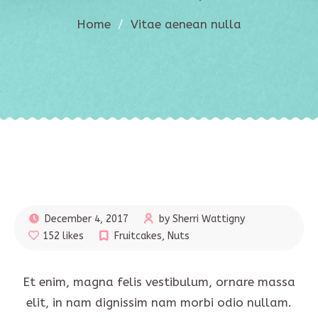
Home
/
Vitae aenean nulla
December 4, 2017
by Sherri Wattigny
152 likes
Fruitcakes
,
Nuts
Et enim, magna felis vestibulum, ornare massa
elit, in nam dignissim nam morbi odio nullam.